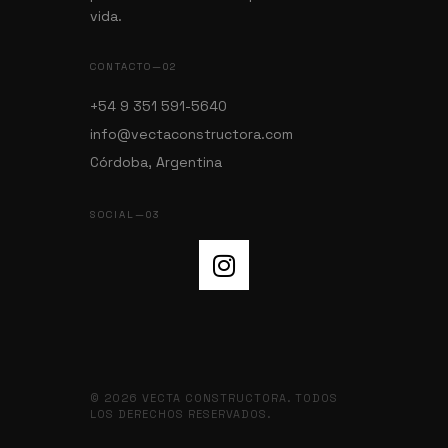
vida.
CONTACTO—02
+54 9 351 591-5640
info@vectaconstructora.com
Córdoba, Argentina
SOCIAL—03
© 2026 VECTA CONSTRUCTORA. TODOS
LOS DERECHOS RESERVADOS.