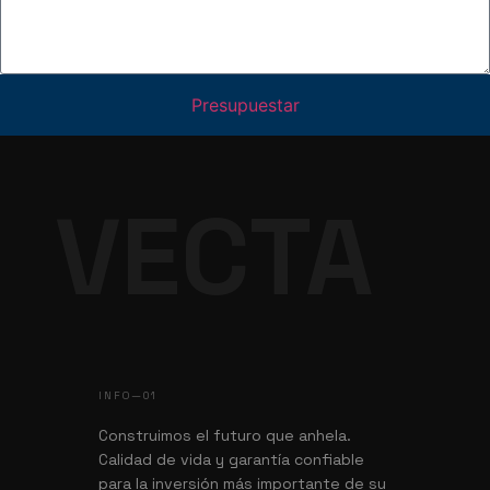
Presupuestar
VECTA
INFO—01
Construimos el futuro que anhela.
Calidad de vida y garantía confiable
para la inversión más importante de su