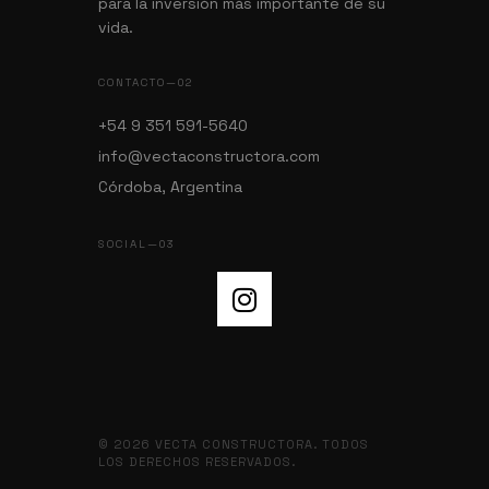
para la inversión más importante de su
vida.
CONTACTO—02
+54 9 351 591-5640
info@vectaconstructora.com
Córdoba, Argentina
SOCIAL—03
© 2026 VECTA CONSTRUCTORA. TODOS
LOS DERECHOS RESERVADOS.