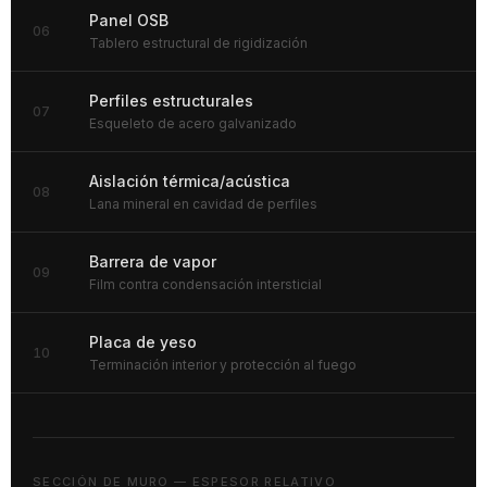
Panel OSB
06
Tablero estructural de rigidización
Perfiles estructurales
07
Esqueleto de acero galvanizado
Aislación térmica/acústica
08
Lana mineral en cavidad de perfiles
Barrera de vapor
09
Film contra condensación intersticial
Placa de yeso
10
Terminación interior y protección al fuego
SECCIÓN DE MURO — ESPESOR RELATIVO