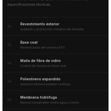
especificaciones técnicas.
Revestimiento exterior
01
Acabado y protección climática de fachada
Base coat
02
Mortero base del sistema EIFS
Malla de fibra de vidrio
03
Control de fisuras en base coat
Poliestireno expandido
04
Aislación térmica exterior continua
Membrana hidrófuga
05
Barrera transpirable contra agua y viento