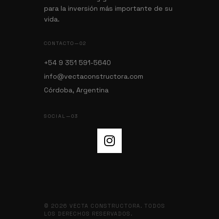
para la inversión más importante de su
vida.
CONTACTO—02
+54 9 351 591-5640
info@vectaconstructora.com
Córdoba, Argentina
SOCIAL—03
© 2026 VECTA CONSTRUCTORA. TODOS
LOS DERECHOS RESERVADOS.