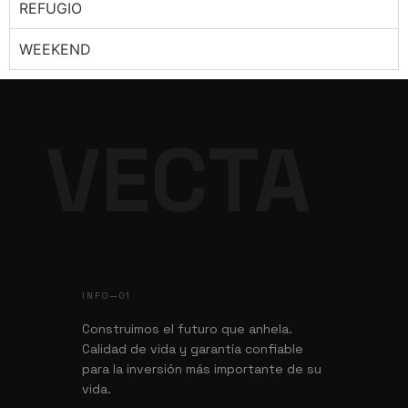
REFUGIO
WEEKEND
VECTA
INFO—01
Construimos el futuro que anhela.
Calidad de vida y garantía confiable
para la inversión más importante de su
vida.