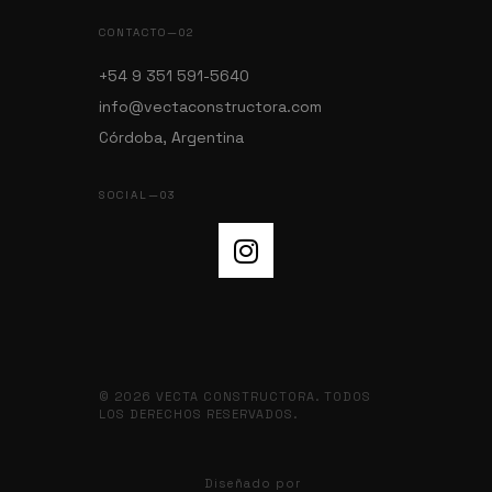
CONTACTO—02
+54 9 351 591-5640
info@vectaconstructora.com
Córdoba, Argentina
SOCIAL—03
© 2026 VECTA CONSTRUCTORA. TODOS
LOS DERECHOS RESERVADOS.
Diseñado por