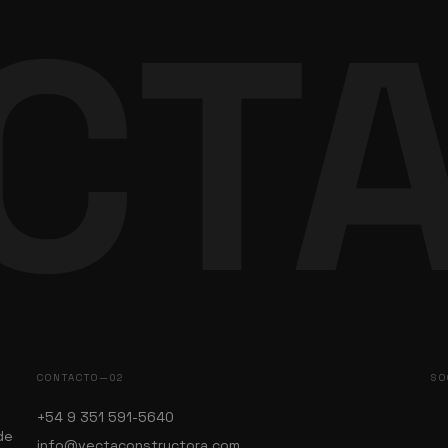
CT
CONTACTO—02
SO
+54 9 351 591-5640
de
info@vectaconstructora.com