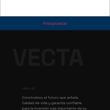
Presupuestar
VECTA
INFO—01
Construimos el futuro que anhela.
Calidad de vida y garantía confiable
para la inversión más importante de su