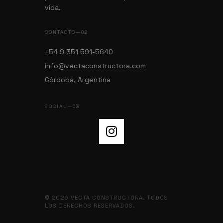
vida.
CONTACTO—02
+54 9 351 591-5640
info@vectaconstructora.com
Córdoba, Argentina
SOCIAL—03
© 2026 VECTA CONSTRUCTORA. TODOS
LOS DERECHOS RESERVADOS.