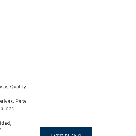
asas Quality
tivas. Para
calidad
idad,
️