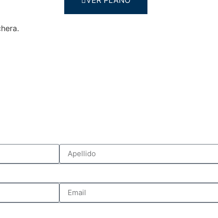
VER PLANO
chera.