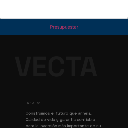
Presupuestar
VECTA
INFO—01
Construimos el futuro que anhela.
Calidad de vida y garantía confiable
para la inversión más importante de su