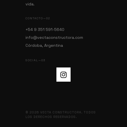
vida.
CONTACTO—02
+54 9 351 591-5640
info@vectaconstructora.com
Córdoba, Argentina
SOCIAL—03
© 2026 VECTA CONSTRUCTORA. TODOS
LOS DERECHOS RESERVADOS.