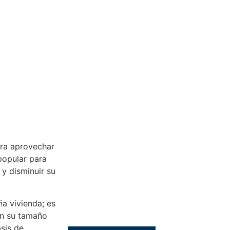
ara aprovechar
popular para
 y disminuir su
a vivienda; es
on su tamaño
sis de