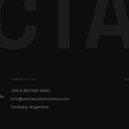
CT
CONTACTO—02
SO
+54 9 351 591-5640
de
info@vectaconstructora.com
Córdoba, Argentina