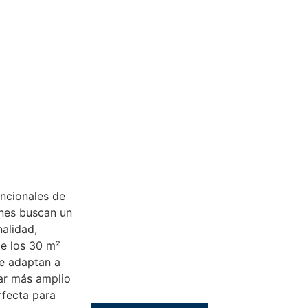
ncionales de
nes buscan un
alidad,
e los 30 m²
e adaptan a
gar más amplio
rfecta para